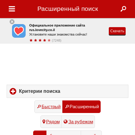
Расширенный поиск
Официальное приложение сайта
rus.lovecity.co.il
Скачать
Установите наши знакомства сейчас!
(7248)
Критерии поиска
click
to
expand
Быстрый
Расширенный
contents
Рядом
За рубежом