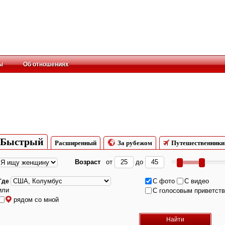
ы
Об отношениях
Быстрый
Расширенный
За рубежом
Путешественники
Возраст
от
до
С фото
С видео
Где
или
С голосовым приветст
рядом со мной