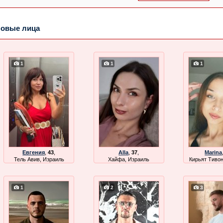
овые лица
1
1
1
Евгения
,
43
,
Alla
,
37
,
Marina
Тель Авив, Израиль
Хайфа, Израиль
Кирьят Тивон
1
2
3