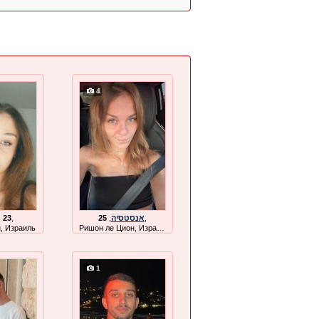
4
,
23
,
25
,
אנסטסיה
,
, Израиль
Ришон ле Цион, Израиль
1