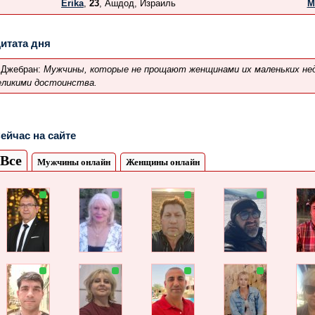
Erika
,
23
, Ашдод, Израиль
M
итата дня
.Джебран:
Мужчины, которые не прощают женщинами их маленьких нед
еликими достоинства.
ейчас на сайте
Все
Мужчины онлайн
Женщины онлайн