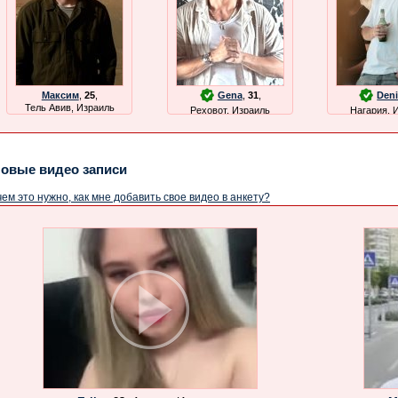
Максим
,
25
,
Gena
,
31
,
Den
Тель Авив, Израиль
Реховот, Израиль
Нагария, 
овые видео записи
ем это нужно, как мне добавить свое видео в анкету?