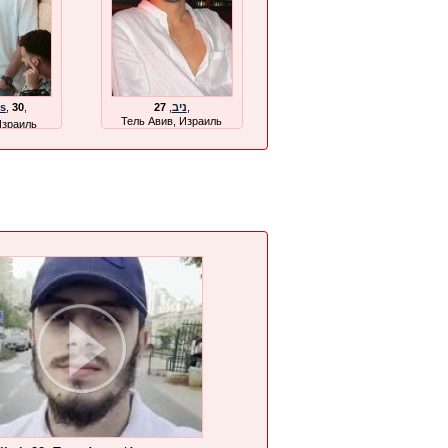
is
,
30
,
27
,
ניב
,
Тель Авив, Израиль
Израиль